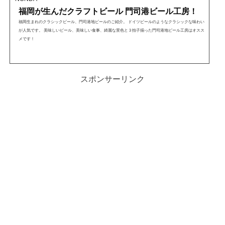
福岡が生んだクラフトビール 門司港ビール工房！
福岡生まれのクラシックビール、門司港地ビールのご紹介。 ドイツビールのようなクラシックな味わい
が人気です。 美味しいビール、美味しい食事、綺麗な景色と３拍子揃った門司港地ビール工房はオスス
メです！
スポンサーリンク