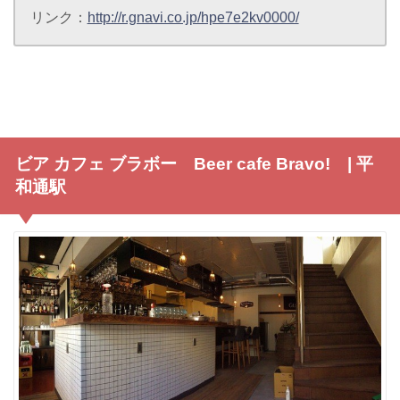
リンク：
http://r.gnavi.co.jp/hpe7e2kv0000/
ビア カフェ ブラボー Beer cafe Bravo! | 平
和通駅