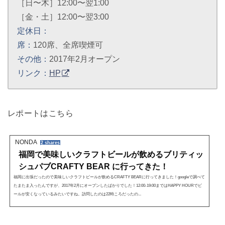
［日〜木］12:00〜翌1:00
［金・土］12:00〜翌3:00
定休日：
席：
120席、全席喫煙可
その他：
2017年2月オープン
リンク：
HP
レポートはこちら
NONDA
2 shares
福岡で美味しいクラフトビールが飲めるブリティッ
シュパブCRAFTY BEAR に行ってきた！
福岡に出張だったので美味しいクラフトビールが飲めるCRAFTY BEARに行ってきました！googleで調べて
たまたま入ったんですが、2017年2月にオープンしたばかりでした！12:00-19:00まではHAPPY HOURでビ
ールが安くなっているみたいですね。訪問したのは22時ころだったの...