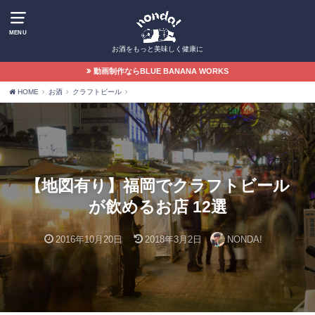
MENU
お酒をもっと美味しく健康に
動画制作ならBLUE BANANA WORKS
HOME
お酒
クラフトビール
【地図有り】福岡でクラフトビール
が飲めるお店 12選
2016年10月20日
2018年3月2日
NONDA!