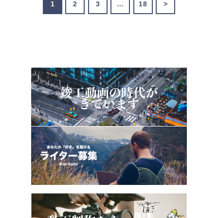
1
2
3
…
18
>