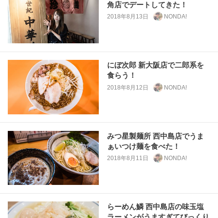
角店でデートしてきた！
2018年8月13日
NONDA!
にぼ次郎 新大阪店で二郎系を
食らう！
2018年8月12日
NONDA!
みつ星製麺所 西中島店でうま
ぁいつけ麺を食べた！
2018年8月11日
NONDA!
らーめん鱗 西中島店の味玉塩
ラーメンがうますぎてびっくり