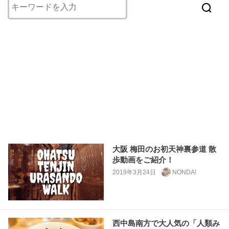
大阪 梅田のお初天神裏参道 散
歩動画をご紹介！
2019年3月24日
NONDA!
西中島南方で大人気の「人類み