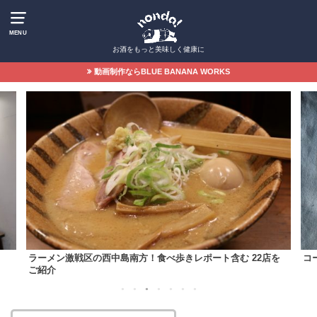
MENU
お酒をもっと美味しく健康に
動画制作ならBLUE BANANA WORKS
ラーメン激戦区の西中島南方！食べ歩きレポート含む 22店を
コ
ご紹介
1
2
3
4
5
6
7