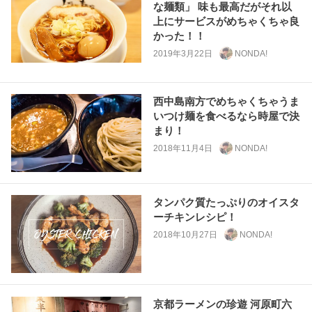
な麺類」 味も最高だがそれ以
上にサービスがめちゃくちゃ良
かった！！
2019年3月22日
NONDA!
西中島南方でめちゃくちゃうま
いつけ麺を食べるなら時屋で決
まり！
2018年11月4日
NONDA!
タンパク質たっぷりのオイスタ
ーチキンレシピ！
2018年10月27日
NONDA!
京都ラーメンの珍遊 河原町六