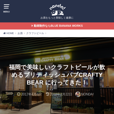
MENU
お酒をもっと美味しく健康に
動画制作ならBLUE BANANA WORKS
HOME
お酒
クラフトビール
福岡で美味しいクラフトビールが飲
めるブリティッシュパブCRAFTY
BEAR に行ってきた！
2017年4月6日
2018年2月22日
NONDA!