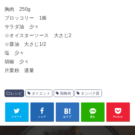
胸肉 250g
ブロッコリー 1株
サラダ油 少々
☆オイスターソース 大さじ2
☆醤油 大さじ1/2
塩 少々
胡椒 少々
片栗粉 適量
レシピ
ダイエット
鶏胸肉
タンパク質
ツイート
シェア
はてブ
送る
Pocket