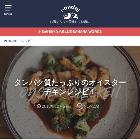
MENU
お酒をもっと美味しく健康に
動画制作ならBLUE BANANA WORKS
HOME
レシピ
タンパク質たっぷりのオイスター
チキンレシピ！
2018年10月27日
NONDA!