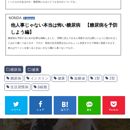
いったものがあるのか、糖尿病になるとどうなるのかについてお...
NONDA
2 shares
他人事じゃない本当は怖い糖尿病 【糖尿病を予防
しよう編】
糖尿病を予防するための記事を掲載しました。 実際に読んでみると実践するのは難しいように思われるこ
とばかり書いてあります。ですが、普段の生活習慣をほんのちょっと見直すだけで簡単に実践できます。
例えばラーメンを食べるときはいきなり麺から食べないでもや...
糖尿病
健康
糖尿病
インスリン
健康
血糖値
1型
2型
生活習慣病
β細胞
ツイート
シェア
はてブ
送る
Pocket