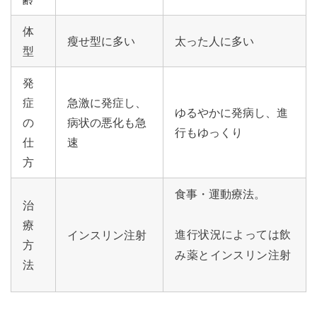
体
瘦せ型に多い
太った人に多い
型
発
症
急激に発症し、
ゆるやかに発病し、進
の
病状の悪化も急
行もゆっくり
仕
速
方
食事・運動療法。
治
療
進行状況によっては飲
インスリン注射
方
み薬とインスリン注射
法