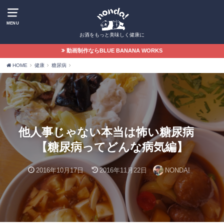
MENU
お酒をもっと美味しく健康に
動画制作ならBLUE BANANA WORKS
HOME
健康
糖尿病
他人事じゃない本当は怖い糖尿病
【糖尿病ってどんな病気編】
2016年10月17日
2016年11月22日
NONDA!