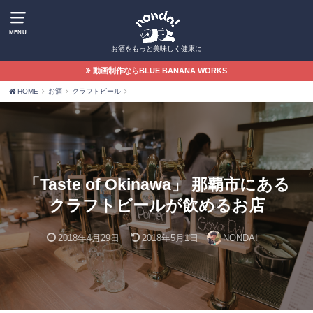
MENU
お酒をもっと美味しく健康に
動画制作ならBLUE BANANA WORKS
HOME
お酒
クラフトビール
「Taste of Okinawa」 那覇市にある
クラフトビールが飲めるお店
2018年4月29日
2018年5月1日
NONDA!