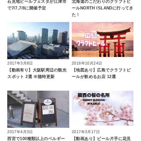
石見地ビールフェスタが江津市
北海道のこだわりのクラフトビ
で7/7,7/8に開催予定
ールNORTH ISLANDに行ってき
た！
2017年3月8日
2016年10月24日
【動画有り】大阪駅周辺の観光
【地図あり】広島でクラフトビ
スポット 2選 ※随時更新
ールが飲めるお店 12選
2017年4月3日
2017年3月17日
西宮で100種類以上のベルギー
【動画あり】ビール片手に花見