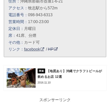
住所：
沖縄県那覇市壺屋1-6-21
アクセス：
牧志駅から572m
電話番号：
098-943-6313
営業時間：
17:00-23:00
定休日：
月曜日
席：
41席、分煙
その他：
カード可
リンク：
facebook
/
HP
【地図あり】沖縄でクラフトビールが
飲めるお店 12選
2016.11.10
スポンサーリンク