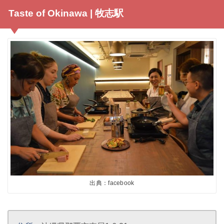
Taste of Okinawa | 牧志駅
出典：facebook