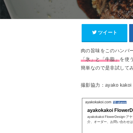
ツイート
肉の旨味をこのハンバ
「氷」と「牛脂」
を使
簡単なので是非試して
撮影協力：ayako kakoi F
ayakokakoi.com
55 shares
ayakokakoi FlowerD
ayakokakoi FlowerD
介、オーダー、お問い合わせは