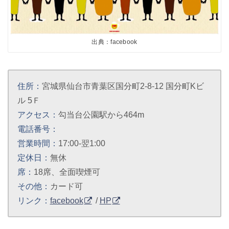
出典：facebook
住所：
宮城県仙台市青葉区国分町2-8-12 国分町Kビ
ル 5Ｆ
アクセス：
勾当台公園駅から464m
電話番号：
営業時間：
17:00-翌1:00
定休日：
無休
席：
18席、全面喫煙可
その他：
カード可
リンク：
facebook
/
HP