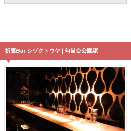
折衷Bar シヅクトウヤ | 勾当台公園駅