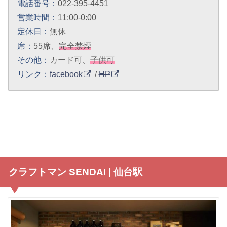
電話番号：
022-395-4451
営業時間：
11:00-0:00
定休日：
無休
席：
55席、
完全禁煙
その他：
カード可、
子供可
リンク：
facebook
/
HP
クラフトマン SENDAI | 仙台駅