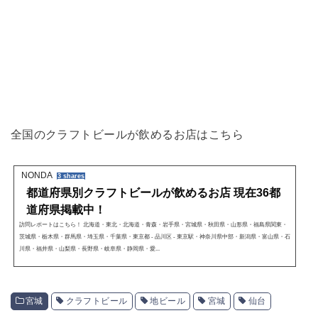
全国のクラフトビールが飲めるお店はこちら
NONDA
3 shares
都道府県別クラフトビールが飲めるお店 現在36都
道府県掲載中！
訪問レポートはこちら！ 北海道・東北・北海道・青森・岩手県・宮城県・秋田県・山形県・福島県関東・
茨城県・栃木県・群馬県・埼玉県・千葉県・東京都 - 品川区 - 東京駅・神奈川県中部・新潟県・富山県・石
川県・福井県・山梨県・長野県・岐阜県・静岡県・愛...
宮城
クラフトビール
地ビール
宮城
仙台