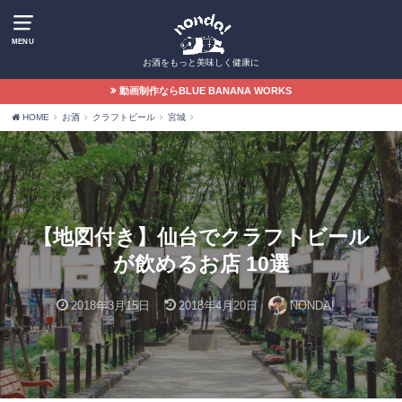
MENU
お酒をもっと美味しく健康に
動画制作ならBLUE BANANA WORKS
HOME
お酒
クラフトビール
宮城
【地図付き】仙台でクラフトビール
が飲めるお店 10選
2018年3月15日
2018年4月20日
NONDA!