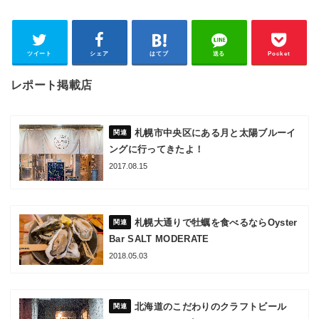
ツイート
シェア
はてブ
送る
Pocket
レポート掲載店
札幌市中央区にある月と太陽ブルーイ
ングに行ってきたよ！
2017.08.15
札幌大通りで牡蠣を食べるならOyster
Bar SALT MODERATE
2018.05.03
北海道のこだわりのクラフトビール