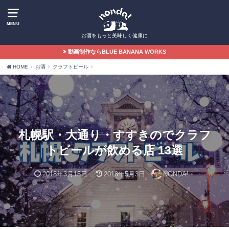
MENU
お酒をもっと美味しく健康に
動画制作ならBLUE BANANA WORKS
HOME
お酒
クラフトビール
札幌駅・大通り・すすきのでクラフ
トビールが飲める店 13選
2018年3月15日
2018年5月3日
NONDA!