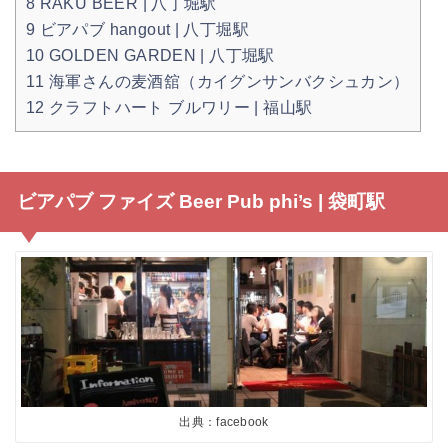
8
RAKU BEER | 八丁堀駅
9
ビアパブ hangout | 八丁堀駅
10
GOLDEN GARDEN | 八丁堀駅
11
海軍さんの麦酒舘（カイグンサンバクシュカン）
12
クラフトハート ブルワリー | 福山駅
ビアパブ ファイズ Beer Pub phi’s | 袋町駅
出典：facebook