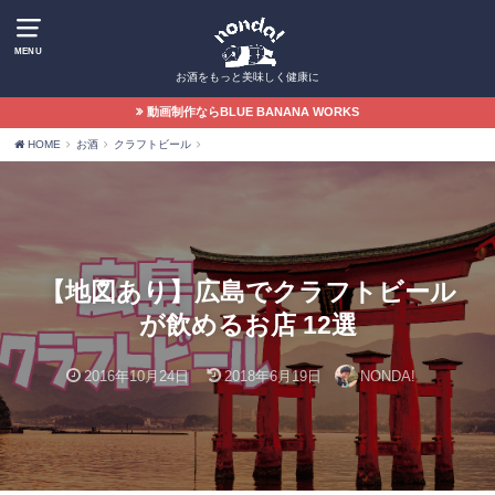
MENU
お酒をもっと美味しく健康に
動画制作ならBLUE BANANA WORKS
HOME
お酒
クラフトビール
【地図あり】広島でクラフトビール
が飲めるお店 12選
2016年10月24日
2018年6月19日
NONDA!