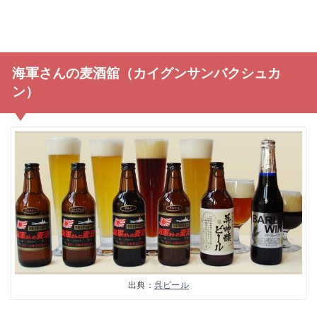
海軍さんの麦酒舘（カイグンサンバクシュカ
ン）
出典：
呉ビール