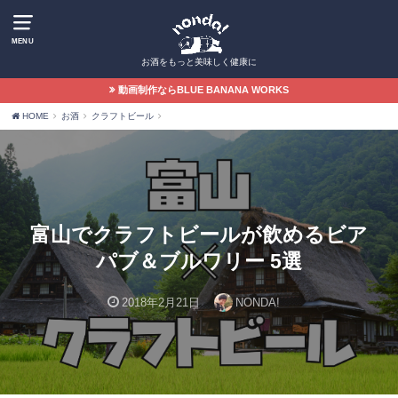
MENU
お酒をもっと美味しく健康に
動画制作ならBLUE BANANA WORKS
HOME
お酒
クラフトビール
富山でクラフトビールが飲めるビア
パブ＆ブルワリー 5選
2018年2月21日
NONDA!