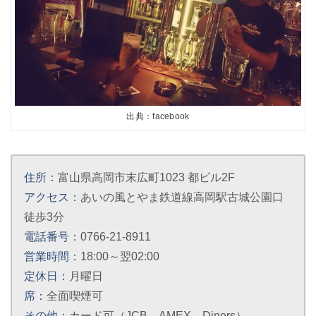
出典：facebook
住所：
富山県高岡市末広町1023 都ビル2F
アクセス：
あいの風とやま鉄道線高岡駅古城公園口
徒歩3分
電話番号：
0766-21-8911
営業時間：
18:00～翌02:00
定休日：
月曜日
席：
全面喫煙可
その他：
カード可（JCB、AMEX、Diners）