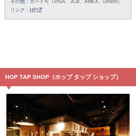
その他：
カード可（VISA、JCB、AMEX、Diners）
リンク：
HP
HOP TAP SHOP（ホップ タップ ショップ）