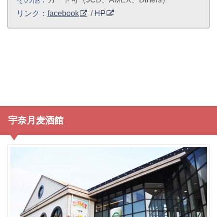
リンク：
facebook
/
HP
宇奈月麦酒館