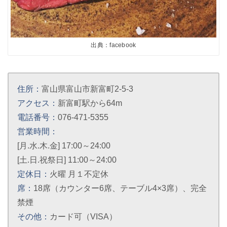
出典：facebook
住所：
富山県富山市新富町2-5-3
アクセス：
新富町駅から64m
電話番号：
076-471-5355
営業時間：
[月.水.木.金] 17:00～24:00
[土.日.祝祭日] 11:00～24:00
定休日：
火曜 月１不定休
席：
18席（カウンター6席、テーブル4×3席）、完全
禁煙
その他：
カード可（VISA）